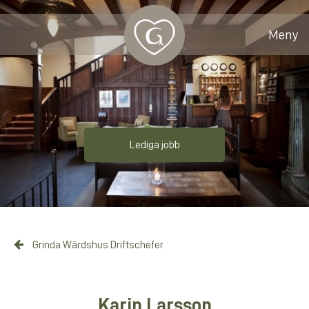
Meny
Lediga jobb
Grinda Wärdshus Driftschefer
Karin Larsson