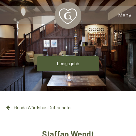
Meny
Lediga jobb
Grinda Wärdshus Driftschefer
Staffan Wendt