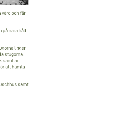
 värd och får
n på nära håll
ugorna ligger
lla stugorna.
ök samt är
för att hämta
t duschhus samt