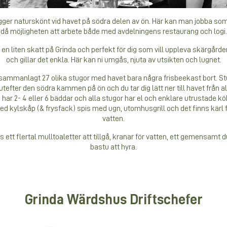
gger naturskönt vid havet på södra delen av ön. Här kan man jobba som
då möjligheten att arbete både med avdelningens restaurang och logi.
en liten skatt på Grinda och perfekt för dig som vill uppleva skärgårde
och gillar det enkla. Här kan ni umgås, njuta av utsikten och lugnet.
sammanlagt 27 olika stugor med havet bara några frisbeekast bort. St
utefter den södra kammen på ön och du tar dig lätt ner till havet från a
har 2- 4 eller 6 bäddar och alla stugor har el och enklare utrustade k
d kylskåp (& frysfack) spis med ugn, utomhusgrill och det finns kärl 
vatten.
s ett flertal mulltoaletter att tillgå, kranar för vatten, ett gemensam
bastu att hyra.
Grinda Wärdshus Driftschefer